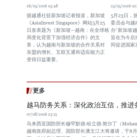
26/05/2026 03:48
25/05/2026 02
据越通社驻新加坡记者报道，新加坡
5月23日
《AsiaInvest Singapore》网站5月25
委员会与越
日发表题为《新加坡—越南：在全球格
办“新加坡
局变化背景下加强经济合作》的文
旨在为今后
章，认为越南与新加坡的合作关系对
同促进国家
东盟的增长、互联互通和适应能力正
变得日益重要。
更多
越马防务关系：深化政治互信，推进
07/08/2026 23:15
马来西亚国防部长穆罕默德·哈立德·努尔丁（Mohamed Kh
越南政府副总理、国防部长潘文江大将邀请，于8月