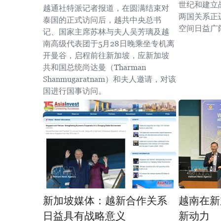
世纪和建立
越通社特派记者报道，在圆满结束对
两国关系正
泰国的正式访问后，越共中央总书
空间日益广
记、国家主席苏林与夫人吴芳璃及越
南高级代表团于5月28日晚乘坐专机离
开曼谷，启程前往新加坡，应新加坡
共和国总统尚达曼（Tharman
Shanmugaratnam）和夫人邀请，对该
国进行国事访问。
新加坡媒体：越新合作关系
越南在新
日益具有战略意义
新动力