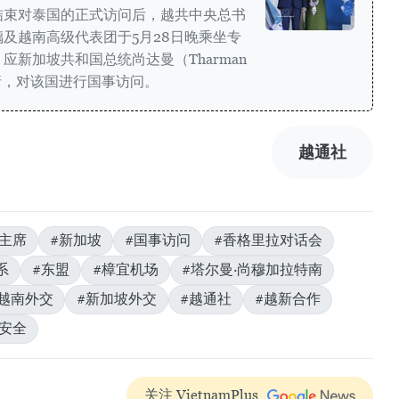
结束对泰国的正式访问后，越共中央总书
及越南高级代表团于5月28日晚乘坐专
新加坡共和国总统尚达曼（Tharman
人邀请，对该国进行国事访问。
越通社
主席
#新加坡
#国事访问
#香格里拉对话会
系
#东盟
#樟宜机场
#塔尔曼·尚穆加拉特南
#越南外交
#新加坡外交
#越通社
#越新合作
域安全
关注 VietnamPlus