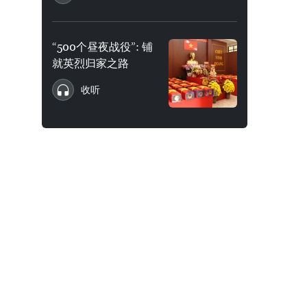
“500个昼夜战役”: 铺
就英烈归家之路
收听