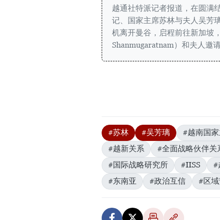
越通社特派记者报道，在圆满
记、国家主席苏林与夫人吴芳璃
机离开曼谷，启程前往新加坡，应
Shanmugaratnam）和夫
#苏林
#吴芳璃
#越南国家
#越新关系
#全面战略伙伴关
#国际战略研究所
#IISS
#东南亚
#政治互信
#区