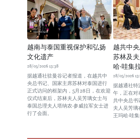
越南与泰国重视保护和弘扬
越共中央
文化遗产
苏林及夫
哈·哇集
28/05/2026 13:38
据越通社驻曼谷记者报道，在越共中
28/05/2026 13
央总书记、国家主席苏林对泰国进行
据越通社特
正式访问的框架内，5月28日，在欢迎
午，正在对
仪式结束后，苏林夫人吴芳璃女士与
共中央总书
泰国总理夫人塔纳农·参威拉军女士进
夫人吴芳璃
行了会面。
王玛哈·哇