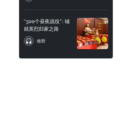
“500个昼夜战役”: 铺
就英烈归家之路
收听