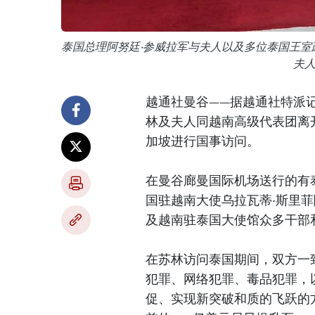
泰国总理阿努廷·参威拉军与夫人以及多位泰国王
夫
越通社曼谷——据越通社特派
林及夫人同越南高级代表团离
加坡进行国事访问。
在曼谷廊曼国际机场送行的有
国驻越南大使乌拉瓦蒂·斯里
及越南驻泰国大使馆众多干部
在苏林访问泰国期间，双方一
犯罪、网络犯罪、毒品犯罪，
促、实现新突破和质的飞跃的