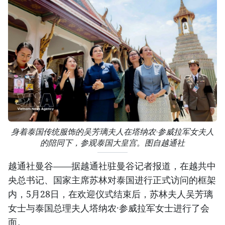
身着泰国传统服饰的吴芳璃夫人在塔纳农·参威拉军女夫人
的陪同下，参观泰国大皇宫。图自越通社
越通社曼谷——据越通社驻曼谷记者报道，在越共中
央总书记、国家主席苏林对泰国进行正式访问的框架
内，5月28日，在欢迎仪式结束后，苏林夫人吴芳璃
女士与泰国总理夫人塔纳农·参威拉军女士进行了会
面。