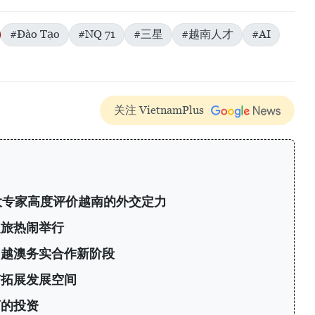
#Đào Tạo
#NQ 71
#三星
#越南人才
#AI
关注 VietnamPlus
大专家高度评价越南的外交定力
之旅热闹举行
启越澳务实合作新阶段
南拓展发展空间
商的投资