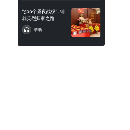
“500个昼夜战役”: 铺
就英烈归家之路
收听