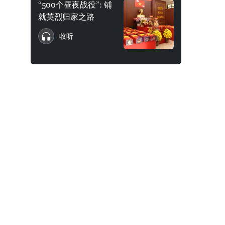
“500个昼夜战役”: 铺
就英烈归家之路
收听