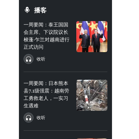
播客
一周要闻：泰王国国
会主席、下议院议长
梭蓬·乍兰对越南进行
正式访问
收听
一周要闻：日本熊本
县7.1级强震：越南劳
工勇救老人，一实习
生遇难
收听