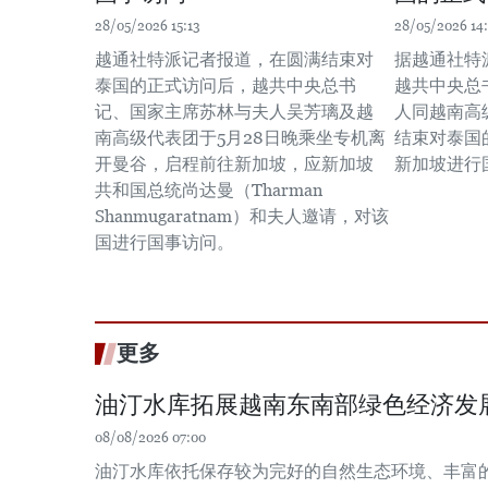
28/05/2026 15:13
28/05/2026 14
越通社特派记者报道，在圆满结束对
据越通社特
泰国的正式访问后，越共中央总书
越共中央总
记、国家主席苏林与夫人吴芳璃及越
人同越南高
南高级代表团于5月28日晚乘坐专机离
结束对泰国
开曼谷，启程前往新加坡，应新加坡
新加坡进行
共和国总统尚达曼（Tharman
Shanmugaratnam）和夫人邀请，对该
国进行国事访问。
更多
油汀水库拓展越南东南部绿色经济发
08/08/2026 07:00
油汀水库依托保存较为完好的自然生态环境、丰富