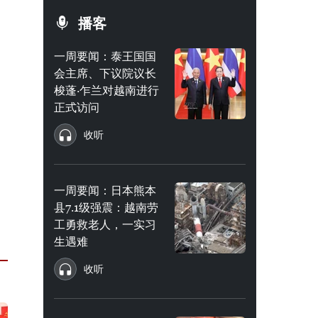
播客
一周要闻：泰王国国
会主席、下议院议长
梭蓬·乍兰对越南进行
正式访问
收听
一周要闻：日本熊本
县7.1级强震：越南劳
工勇救老人，一实习
生遇难
收听