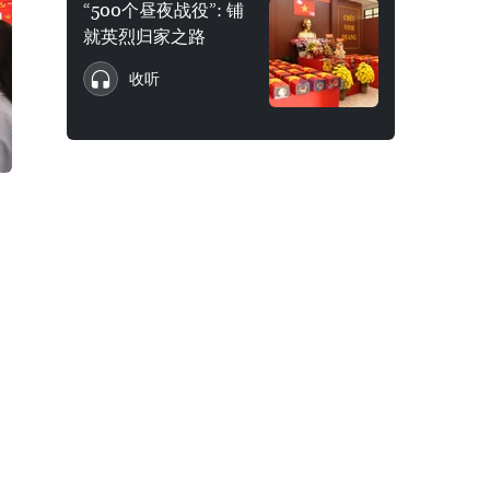
“500个昼夜战役”: 铺
就英烈归家之路
收听