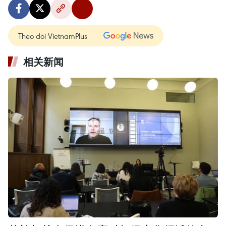
Theo dõi VietnamPlus
相关新闻