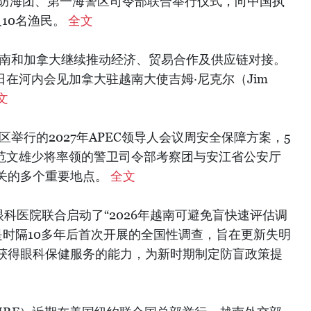
边防海团、第一海警区司令部联合举行仪式，向中国执
10名渔民。
全文
越南和加拿大继续推动经济、贸易合作及供应链对接。
日在河内会见加拿大驻越南大使吉姆·尼克尔（Jim
文
区举行的2027年APEC领导人会议周安全保障方案，5
令范文雄少将率领的警卫司令部考察团与安江省公安厅
关的多个重要地点。
全文
眼科医院联合启动了“2026年越南可避免盲快速评估调
。这是时隔10多年后首次开展的全国性调查，旨在更新失明
获得眼科保健服务的能力，为新时期制定防盲政策提