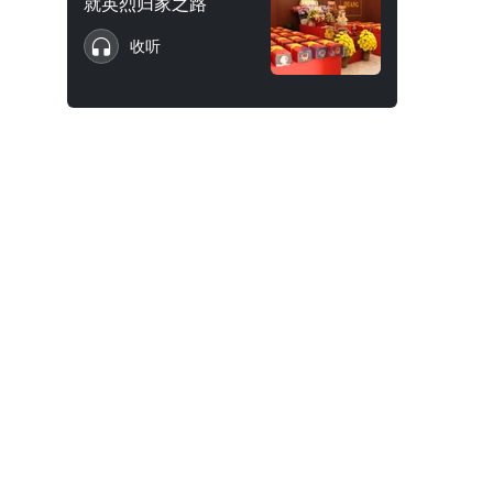
就英烈归家之路
收听