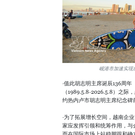
岘港市加速实现
·值此胡志明主席诞辰136周年（18
（1989.5.8-2026.5
约热内卢市胡志明主席纪念碑
·为了拓展增长空间，越南企
家应发挥引领和统筹作用，与
而在国际市场上站稳脚跟和确