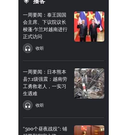
播客
一周要闻：泰王国国
会主席、下议院议长
梭蓬·乍兰对越南进行
正式访问
收听
一周要闻：日本熊本
县7.1级强震：越南劳
工勇救老人，一实习
生遇难
收听
“500个昼夜战役”: 铺