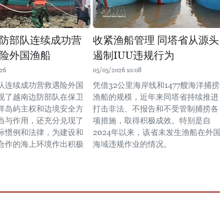
防部队连续成功营
收紧渔船管理 同塔省从源头
险外国渔船
遏制IUU违规行为
:26
05/05/2026 10:08
队连续成功营救遇险外国
凭借32公里海岸线和1477艘海洋捕捞
现了越南边防部队在保卫
渔船的规模，近年来同塔省持续推进
洋岛屿主权和边境安全方
打击非法、不报告和不受管制捕捞各
当与作用，还充分兑现了
项措施，取得积极成效。特别是自
际惯例和法律，为建设和
2024年以来，该省未发生渔船在外
合作的海上环境作出积极
海域违规作业的情况。