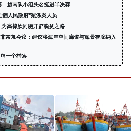
标赛：越南队小组头名挺进半决赛
推翻人民政府”案涉案人员
 为高棉族同胞开辟脱贫之路
次非常规会议：建议将海岸空间廊道与海景视廊纳入
区每一个村落