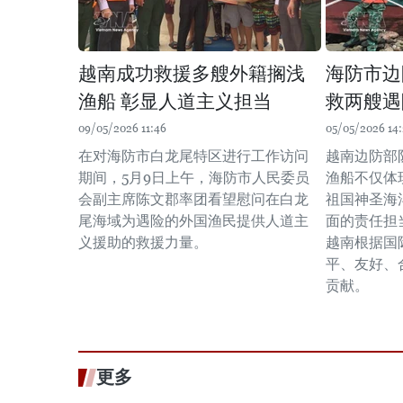
越南成功救援多艘外籍搁浅
海防市边
渔船 彰显人道主义担当
救两艘遇
09/05/2026 11:46
05/05/2026 14
在对海防市白龙尾特区进行工作访问
越南边防部
期间，5月9日上午，海防市人民委员
渔船不仅体
会副主席陈文郡率团看望慰问在白龙
祖国神圣海
尾海域为遇险的外国渔民提供人道主
面的责任担
义援助的救援力量。
越南根据国
平、友好、
贡献。
更多