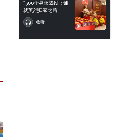
“500个昼夜战役”: 铺
就英烈归家之路
收听