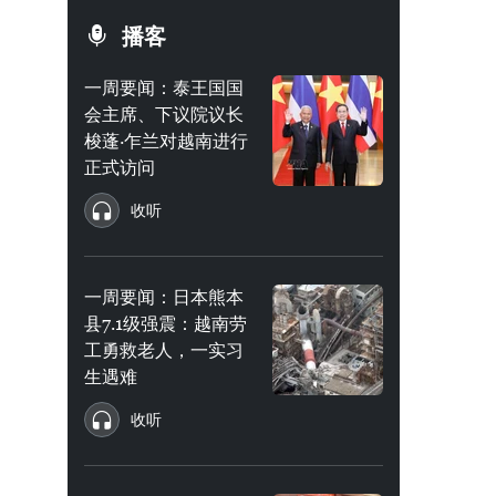
播客
一周要闻：泰王国国
会主席、下议院议长
梭蓬·乍兰对越南进行
正式访问
收听
一周要闻：日本熊本
县7.1级强震：越南劳
工勇救老人，一实习
生遇难
收听