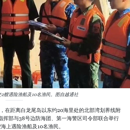
2艘遇险渔船及10名渔民。图自越通社
下午，在距离白龙尾岛以东约20海里处的北部湾划界线附
指挥部与38号边防海团、第一海警区司令部联合举行
海上遇险渔船及10名渔民。