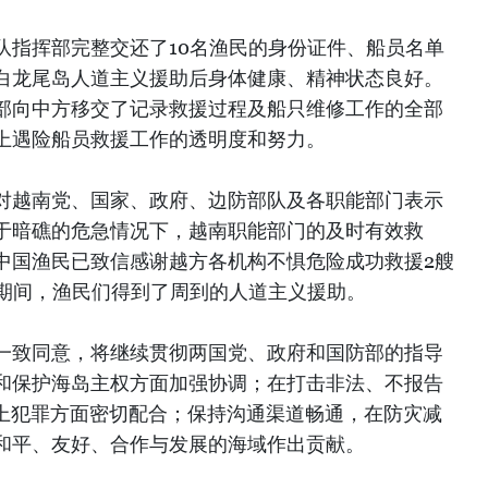
队指挥部完整交还了10名渔民的身份证件、船员名单
白龙尾岛人道主义援助后身体健康、精神状态良好。
部向中方移交了记录救援过程及船只维修工作的全部
上遇险船员救援工作的透明度和努力。
对越南党、国家、政府、边防部队及各职能部门表示
于暗礁的危急情况下，越南职能部门的及时有效救
中国渔民已致信感谢越方各机构不惧危险成功救援2艘
岛期间，渔民们得到了周到的人道主义援助。
一致同意，将继续贯彻两国党、政府和国防部的指导
和保护海岛主权方面加强协调；在打击非法、不报告
海上犯罪方面密切配合；保持沟通渠道畅通，在防灾减
和平、友好、合作与发展的海域作出贡献。