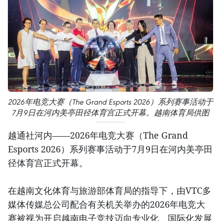
2026年电竞大赛（The Grand Esports 2026）系列赛事活动于
7月9日在河内美亭田径体育宫正式开幕。越南体育局供图
越通社河内——2026年电竞大赛（The Grand
Esports 2026）系列赛事活动于7月9日在河内美亭田
径体育宫正式开幕。
在越南文化体育与旅游部体育局的指导下，由VTC多
媒体传媒总公司配合有关机关举办的2026年电竞大
赛被视为开启越南电子竞技迈向专业化、国际化发展