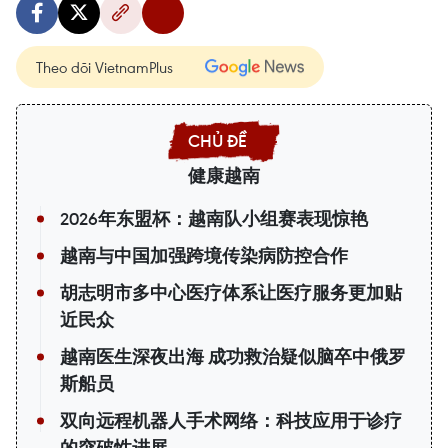
Theo dõi VietnamPlus
健康越南
2026年东盟杯：越南队小组赛表现惊艳
越南与中国加强跨境传染病防控合作
胡志明市多中心医疗体系让医疗服务更加贴
近民众
越南医生深夜出海 成功救治疑似脑卒中俄罗
斯船员
双向远程机器人手术网络：科技应用于诊疗