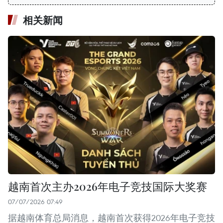
相关新闻
越南首次主办2026年电子竞技国际大奖赛
07/07/2026 07:49
据越南体育总局消息，越南首次获得2026年电子竞技