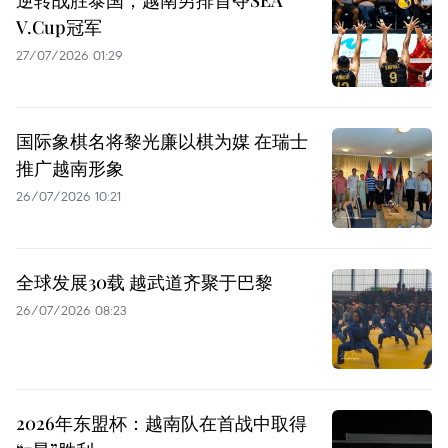
逆转战胜泰国，越南男排首夺SEA
V.Cup冠军
27/07/2026 01:29
国际象棋名将黎光廉以棋为媒 在瑞士
推广越南形象
26/07/2026 10:21
全球发展30载 越武道齐聚于巴黎
26/07/2026 08:23
2026年东盟杯：越南队在首战中取得