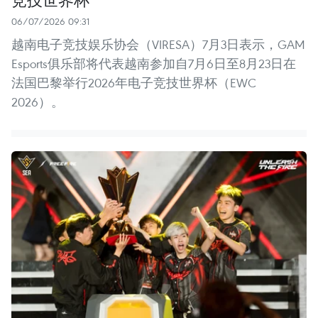
06/07/2026 09:31
越南电子竞技娱乐协会（VIRESA）7月3日表示，GAM
Esports俱乐部将代表越南参加自7月6日至8月23日在
法国巴黎举行2026年电子竞技世界杯（EWC
2026）。