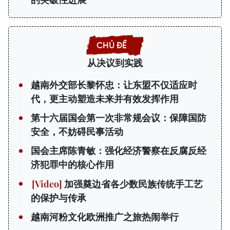
的突破性进展
从决议到实践
越南外交部长黎怀忠：让东盟不仅适应时
代，更主动塑造未来并有效发挥作用
第十六届国会第一次非常规会议：保障国防
安全，不妨碍民事活动
国会主席陈青敏：强化经济警察在反腐反经
济犯罪中的核心作用
加强奠边省各少数民族传统手工艺
的保护与传承
越南河粉文化欧洲推广之旅热闹举行