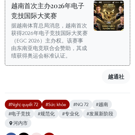
越南首次主办2026年电子
竞技国际大奖赛
据越南体育总局消息，越南首次
获得2026年电子竞技国际大奖赛
（EGC 2026）主办权。该赛事
由东南亚电竞联合会赞助，其成
绩获得奥运会标准认证。
越通社
#Nghị quyết 72
#Sức khỏe
#NQ 72
#越南
#电子竞技
#规范化
#专业化
#发展新阶段
河内市