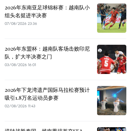
2026年东南亚足球锦标赛：越南队小
组头名挺进半决赛
07/08/2026 23:36
2026年东盟杯：越南队客场击败印尼
队，扩大半决赛之门
03/08/2026 16:01
2026年下龙湾遗产国际马拉松赛预计
吸引1.8万名运动员参赛
02/08/2026 11:43