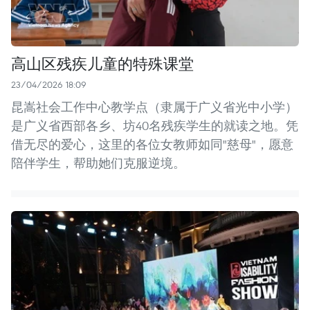
高山区残疾儿童的特殊课堂
23/04/2026 18:09
昆嵩社会工作中心教学点（隶属于广义省光中小学）
是广义省西部各乡、坊40名残疾学生的就读之地。凭
借无尽的爱心，这里的各位女教师如同"慈母"，愿意
陪伴学生，帮助她们克服逆境。