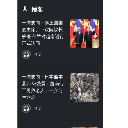
播客
一周要闻：泰王国国
会主席、下议院议长
梭蓬·乍兰对越南进行
正式访问
收听
一周要闻：日本熊本
县7.1级强震：越南劳
工勇救老人，一实习
生遇难
收听