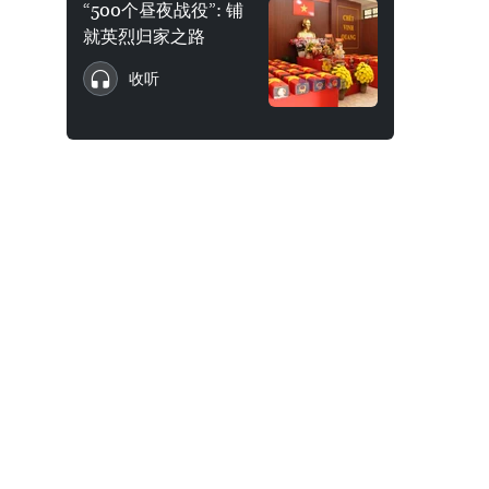
“500个昼夜战役”: 铺
就英烈归家之路
收听