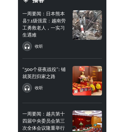
播客
一周要闻：日本熊本
县7.1级强震：越南劳
工勇救老人，一实习
生遇难
收听
“500个昼夜战役”: 铺
就英烈归家之路
收听
一周要闻：越共第十
四届中央委员会第三
次全体会议隆重举行