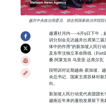
越共中央政治局委员、胡志明国家政治学院院
越通社河内——6月9日下午
训分别会见访越并出席第三届
体中的作用"的新加坡人民行动党（
及东帝汶独立革命阵线（Fret
桑·阿莱克肖·马里亚·达席尔瓦（Estanis
段明训对近期越南-新加坡、
央总书记、国家主席苏林对新
向。
新加坡人民行动党代表团团长
越南近年来的蓬勃发展留下美