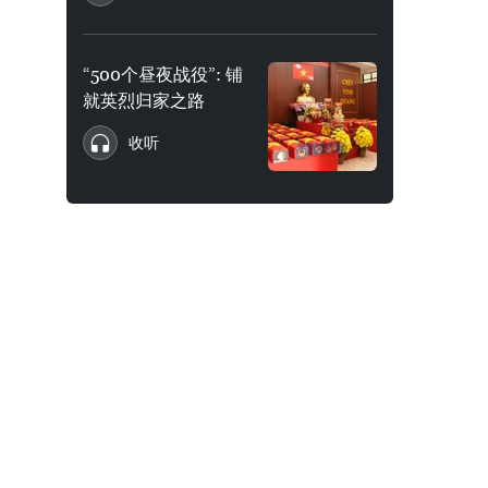
“500个昼夜战役”: 铺
就英烈归家之路
收听