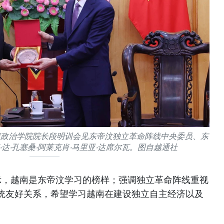
家政治学院院长段明训会见东帝汶独立革命阵线中央委员、东
达·孔塞桑·阿莱克肖·马里亚·达席尔瓦。图自越通社
表示，越南是东帝汶学习的榜样；强调独立革命阵线重视
统友好关系，希望学习越南在建设独立自主经济以及