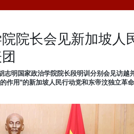
学院院长会见新加坡人
表团
、胡志明国家政治学院院长段明训分别会见访越
作用"的新加坡人民行动党和东帝汶独立革命阵线（