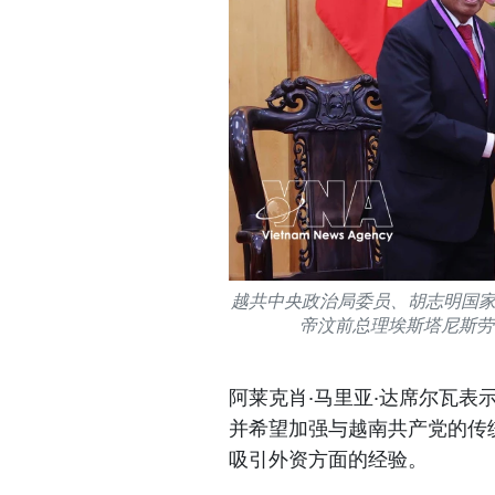
越共中央政治局委员、胡志明国
帝汶前总理埃斯塔尼斯劳·
阿莱克肖·马里亚·达席尔瓦
并希望加强与越南共产党的传
吸引外资方面的经验。