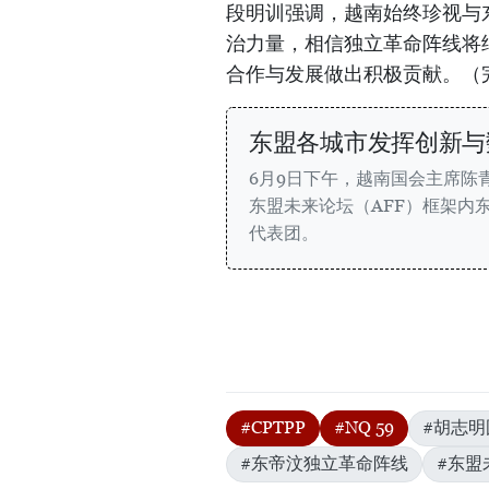
段明训强调，越南始终珍视与
治力量，相信独立革命阵线将
合作与发展做出积极贡献。（
东盟各城市发挥创新与
6月9日下午，越南国会主席陈
东盟未来论坛（AFF）框架内
代表团。
#CPTPP
#NQ 59
#胡志
#东帝汶独立革命阵线
#东盟