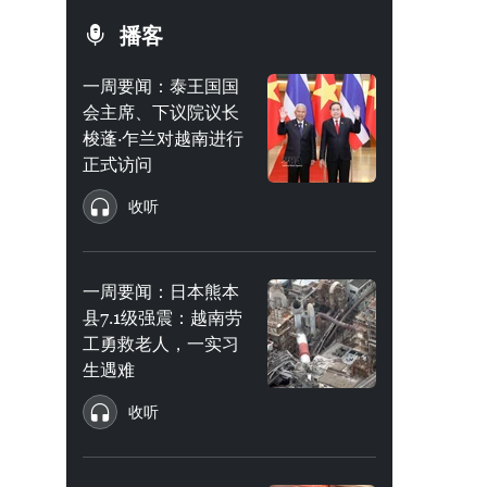
播客
一周要闻：泰王国国
会主席、下议院议长
梭蓬·乍兰对越南进行
正式访问
收听
一周要闻：日本熊本
县7.1级强震：越南劳
工勇救老人，一实习
生遇难
收听