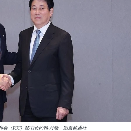
会（ICC）秘书长约翰·丹顿。图自越通社