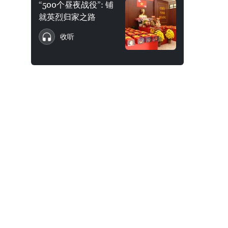
“500个昼夜战役”: 铺
就英烈归家之路
收听