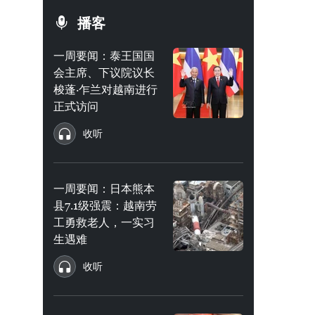
播客
一周要闻：泰王国国
会主席、下议院议长
梭蓬·乍兰对越南进行
正式访问
收听
一周要闻：日本熊本
县7.1级强震：越南劳
工勇救老人，一实习
生遇难
收听