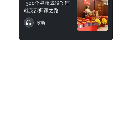
“500个昼夜战役”: 铺
就英烈归家之路
收听