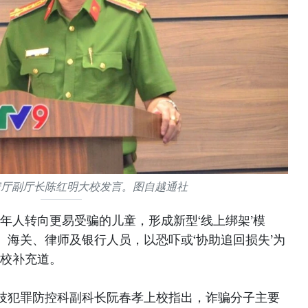
安厅副厅长陈红明大校发言。图自越通社
年人转向更易受骗的儿童，形成新型‘线上绑架’模
、海关、律师及银行人员，以恐吓或‘协助追回损失’为
大校补充道。
技犯罪防控科副科长阮春孝上校指出，诈骗分子主要