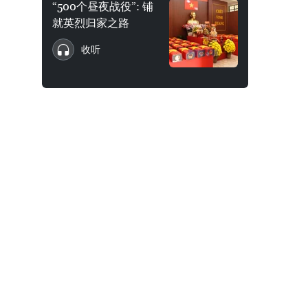
“500个昼夜战役”: 铺
就英烈归家之路
收听