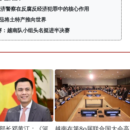
经济警察在反腐反经济犯罪中的核心作用
产品将土特产推向世界
标赛：越南队小组头名挺进半决赛
部长邓黄江：《河
越南在第80届联合国大会高