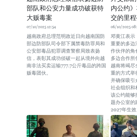
部队和公安力量成功破获特
内公约》
大贩毒案
交的里程
07/10/2025 12:54
06/10/2025 08:
越南政府总理范明政近日向越南国防
邓黄江表示
部边防部队司令部下属禁毒防罪局和
重要的多边
公安部毒品犯罪调查警察局致表扬
作伙伴的角
信，表彰其成功侦破一起从境外向越
多边合作所
南非法买卖运输777.7公斤毒品的跨国
越南将竭尽
贩毒团伙。
重的方式举
并确保吸引
社会组织和
该公约能够
题办公室的
2027年生