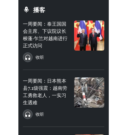
播客
一周要闻：泰王国国
会主席、下议院议长
梭蓬·乍兰对越南进行
正式访问
收听
一周要闻：日本熊本
县7.1级强震：越南劳
工勇救老人，一实习
生遇难
收听