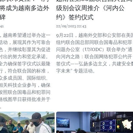
将成为越南多边外
级别会议周推介《河内公
碑
约》签约仪式
41
22/09/2025 22:43
，越南希望通过举办这一
9月22日，越南外交部和公安部在美
活动，展现其作为可靠合
纽约联合国总部同联合国毒品和犯罪
色，并继续彰显其为促进
问题办公室（UNODC）联合举办“通
付出的努力和坚定承诺。
向河内之路：联合国网络犯罪公约开
全力确保签字仪式以最隆
签仪式——弘扬多边主义，共建安全
行，符合联合国的标准，
字未来” 专题活动。
众多成员国、国际组织、
相关科技企业参与，确保
按照联合国毒品和犯罪问
路线图早日获得批准并于
效。