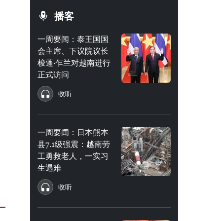
播客
一周要闻：泰王国国
会主席、下议院议长
梭蓬·乍兰对越南进行
正式访问
收听
一周要闻：日本熊本
县7.1级强震：越南劳
工勇救老人，一实习
生遇难
收听