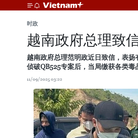
时政
越南政府总理致
越南政府总理范明政近日致信，表扬
侦破QB525专案后，当局缴获各类毒品
11/09/2025 03:22