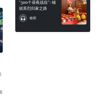
“500个昼夜战役”: 铺
就英烈归家之路
收听
龙
毒