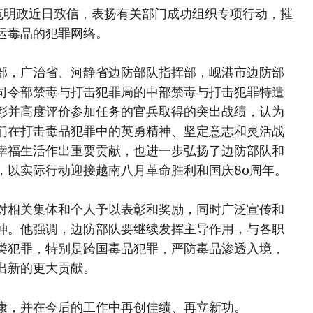
范明政近日致信，表扬有关部门成功组织专项行动，摧
运毒品的犯罪网络。
部，广治省、河静省边防部队指挥部，岘港市边防部
司令部禁毒与打击犯罪局的中部禁毒与打击犯罪特遣
彰并高度评价参加任务的官兵取得的突出战绩，认为
们在打击毒品犯罪中的英勇精神、坚定意志和灵活战
幸福生活作出重要贡献，也进一步弘扬了边防部队和
，以实际行动迎接越南八月革命胜利和国庆80周年。
对相关集体和个人予以表彰和奖励，同时广泛宣传和
神。他强调，边防部队要继续发挥主导作用，与各职
类犯罪，特别是跨国毒品犯罪，严防毒品渗透入境，
出新的更大贡献。
康，并在今后的工作中再创佳绩、再立新功。