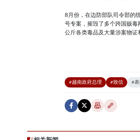
8月份，在边防部队司令部的统
号专案，摧毁了多个跨国贩毒网
公斤各类毒品及大量涉案物证
#越南政府总理
#致信
#表