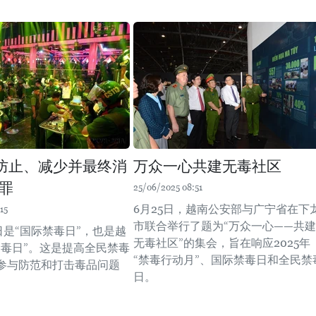
防止、减少并最终消
万众一心共建无毒社区
罪
25/06/2025 08:51
6月25日，越南公安部与广宁省在下
15
市联合举行了题为“万众一心——共建
日是“国际禁毒日”，也是越
无毒社区”的集会，旨在响应2025年
禁毒日”。这是提高全民禁毒
“禁毒行动月”、国际禁毒日和全民禁
参与防范和打击毒品问题
日。
。