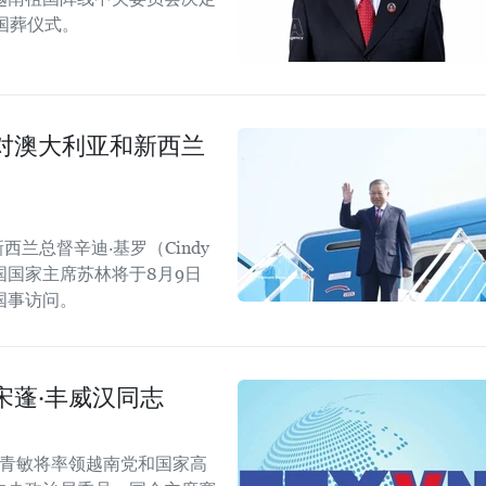
行国葬仪式。
对澳大利亚和新西兰
西兰总督辛迪·基罗（Cindy
国国家主席苏林将于8月9日
国事访问。
宋蓬·丰威汉同志
陈青敏将率领越南党和国家高