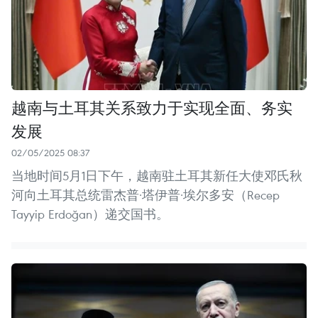
越南与土耳其关系致力于实现全面、务实
发展
02/05/2025 08:37
当地时间5月1日下午，越南驻土耳其新任大使邓氏秋
河向土耳其总统雷杰普·塔伊普·埃尔多安（Recep
Tayyip Erdoğan）递交国书。