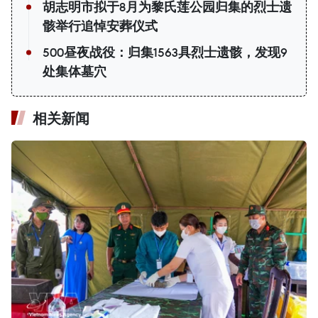
胡志明市拟于8月为黎氏莲公园归集的烈士遗
骸举行追悼安葬仪式
500昼夜战役：归集1563具烈士遗骸，发现9
处集体墓穴
相关新闻