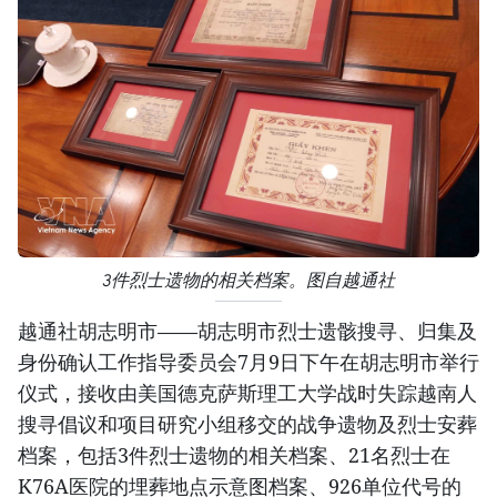
3件烈士遗物的相关档案。图自越通社
越通社胡志明市——胡志明市烈士遗骸搜寻、归集及
身份确认工作指导委员会7月9日下午在胡志明市举行
仪式，接收由美国德克萨斯理工大学战时失踪越南人
搜寻倡议和项目研究小组移交的战争遗物及烈士安葬
档案，包括3件烈士遗物的相关档案、21名烈士在
K76A医院的埋葬地点示意图档案、926单位代号的