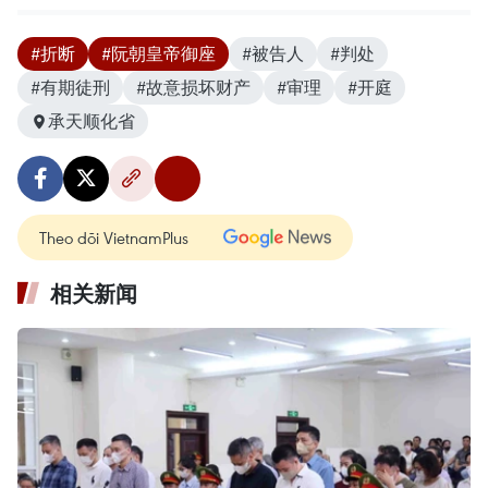
#折断
#阮朝皇帝御座
#被告人
#判处
#有期徒刑
#故意损坏财产
#审理
#开庭
承天顺化省
Theo dõi VietnamPlus
相关新闻