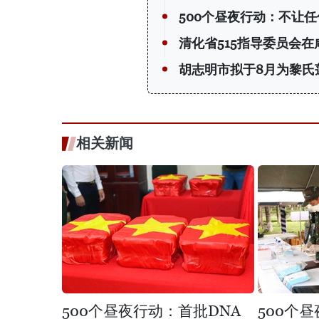
500个昼夜行动：不让
清化省515指导委员会
胡志明市拟于8月为黎氏
相关新闻
500个昼夜行动：首批DNA
500个