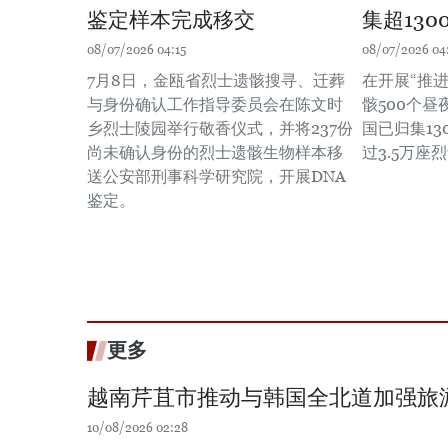
鉴定样本完成移交
集超13
08/07/2026 04:15
08/07/2026 04
7月8日，金瓯省烈士遗骸搜寻、迁葬
在开展“推
与身份确认工作指导委员会在陈文时
骸500个昼
乡烈士陵园举行敬香仪式，并将237份
国已归集1
尚未确认身份的烈士遗骸生物样本移
过3.5万座
送公安部刑事科学研究院，开展DNA
鉴定。
更多
越南芹苴市推动与韩国全北道加强旅
10/08/2026 02:28