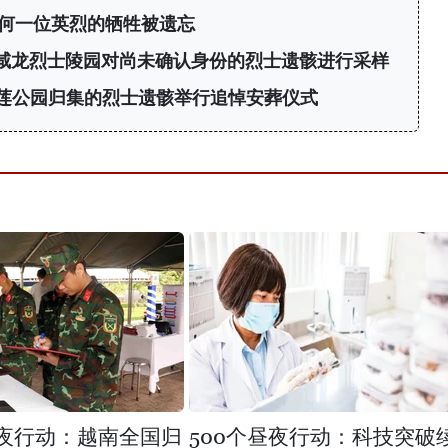
任何一位英烈的牺牲被遗忘
在咸龙烈士陵园对尚未确认身份的烈士遗骸进行采样
莲公园归集的烈士遗骸举行追悼安葬仪式
昼夜行动：越南全国归
500个昼夜行动：科技突破