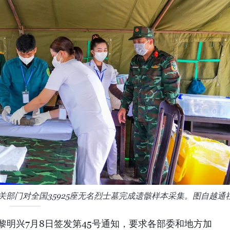
关部门对全国35925座无名烈士墓完成遗骸样本采集。图自越通
理黎明兴7月8日签发第45号通知，要求各部委和地方加