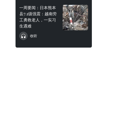
一周要闻：日本熊本
县7.1级强震：越南劳
工勇救老人，一实习
生遇难
收听