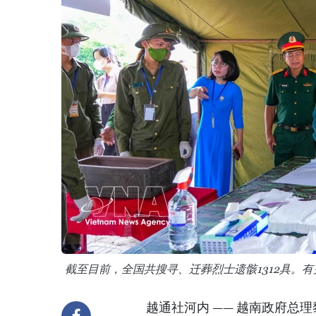
截至目前，全国共搜寻、迁葬烈士遗骸1312具。有
越通社河内 —— 越南政府总