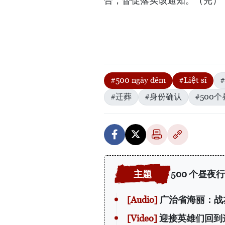
合，督促落实该通知。（完）
#500 ngày đêm
#Liệt sĩ
#迁葬
#身份确认
#500
500 个昼夜
广治省海丽：战
迎接英雄们回到