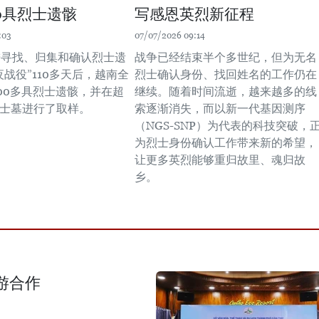
00具烈士遗骸
写感恩英烈新征程
:03
07/07/2026 09:14
进寻找、归集和确认烈士遗
战争已经结束半个多世纪，但为无名
夜战役”110多天后，越南全
烈士确认身份、找回姓名的工作仍在
300多具烈士遗骸，并在超
继续。随着时间流逝，越来越多的线
烈士墓进行了取样。
索逐渐消失，而以新一代基因测序
（NGS-SNP）为代表的科技突破，
为烈士身份确认工作带来新的希望，
让更多英烈能够重归故里、魂归故
乡。
游合作