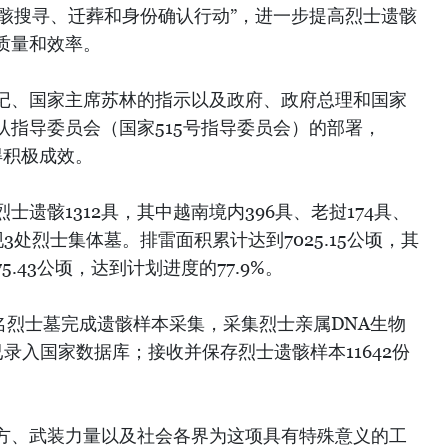
遗骸搜寻、迁葬和身份确认行动”，进一步提高烈士遗骸
质量和效率。
记、国家主席苏林的指示以及政府、政府总理和国家
认指导委员会（国家515号指导委员会）的部署，
得积极成效。
遗骸1312具，其中越南境内396具、老挝174具、
3处烈士集体墓。排雷面积累计达到7025.15公顷，其
.43公顷，达到计划进度的77.9%。
无名烈士墓完成遗骸样本采集，采集烈士亲属DNA生物
6份已录入国家数据库；接收并保存烈士遗骸样本11642份
方、武装力量以及社会各界为这项具有特殊意义的工