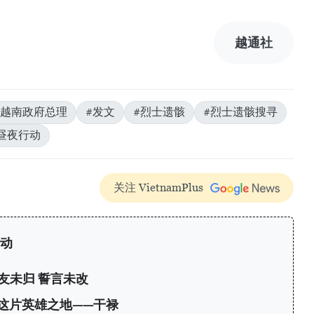
越通社
#越南政府总理
#发文
#烈士遗骸
#烈士遗骸搜寻
个昼夜行动
关注 VietnamPlus
行动
友未归 誓言未改
这片英雄之地——干禄