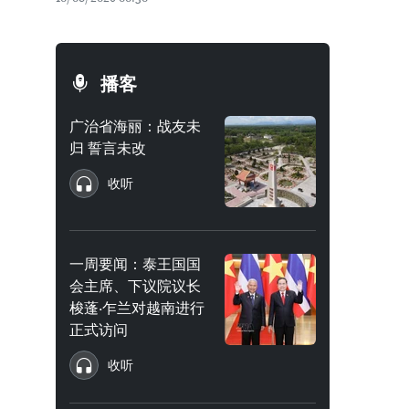
播客
广治省海丽：战友未
归 誓言未改
收听
一周要闻：泰王国国
会主席、下议院议长
梭蓬·乍兰对越南进行
正式访问
收听