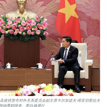
圣彼得堡市对外关系委员会副主席卡尔加诺夫·维亚切斯拉夫
·根纳季耶维奇。图自越通社