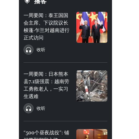
播客
一周要闻：泰王国国
会主席、下议院议长
梭蓬·乍兰对越南进行
正式访问
收听
一周要闻：日本熊本
县7.1级强震：越南劳
工勇救老人，一实习
生遇难
收听
“500个昼夜战役”: 铺