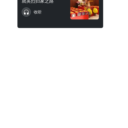
就英烈归家之路
收听