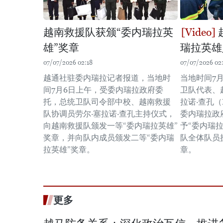
越南救援队获颁“委内瑞拉英
雄”奖章
瑞拉英雄
07/07/2026 02:18
07/07/2026 02
越通社驻委内瑞拉记者报道，当地时
当地时间7
间7月6日上午，受委内瑞拉政府委
卫队代表、
托，总统卫队司令部中校、越南救援
拉诺·查孔（Ra
队协调员劳尔·塞拉诺·查孔主持仪式，
委内瑞拉政
向越南救援队颁发一等“委内瑞拉英雄”
予“委内瑞
奖章，并向队内成员颁发二等“委内瑞
队全体队员
拉英雄”奖章。
章。
更多