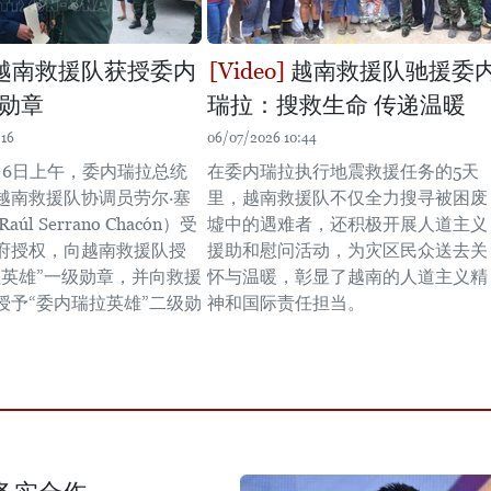
越南救援队获授委内
越南救援队驰援委
勋章
瑞拉：搜救生命 传递温暖
:16
06/07/2026 10:44
月6日上午，委内瑞拉总统
在委内瑞拉执行地震救援任务的5天
越南救援队协调员劳尔·塞
里，越南救援队不仅全力搜寻被困废
úl Serrano Chacón）受
墟中的遇难者，还积极开展人道主义
府授权，向越南救援队授
援助和慰问活动，为灾区民众送去关
拉英雄”一级勋章，并向救援
怀与温暖，彰显了越南的人道主义精
授予“委内瑞拉英雄”二级勋
神和国际责任担当。