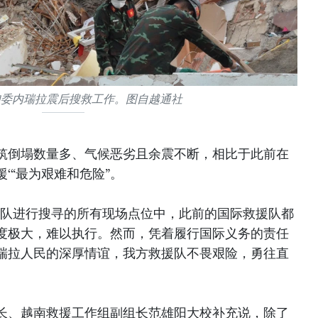
加委内瑞拉震后搜救工作。图自越通社
筑倒塌数量多、气候恶劣且余震不断，相比于此前在
‘“最为艰难和危险”。
援队进行搜寻的所有现场点位中，此前的国际救援队都
度极大，难以执行。然而，凭着履行国际义务的责任
瑞拉人民的深厚情谊，我方救援队不畏艰险，勇往直
长、越南救援工作组副组长范雄阳大校补充说，除了