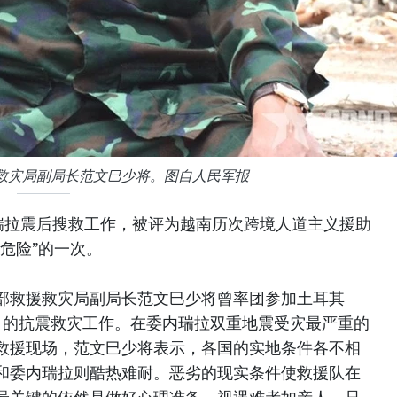
救灾局副局长范文巳少将。图自人民军报
瑞拉震后搜救工作，被评为越南历次跨境人道主义援助
危险”的一次。
部救援救灾局副局长范文巳少将曾率团参加土耳其
5年）的抗震救灾工作。在委内瑞拉双重地震受灾最严重的
救援现场，范文巳少将表示，各国的实地条件各不相
和委内瑞拉则酷热难耐。恶劣的现实条件使救援队在