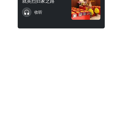
就英烈归家之路
收听