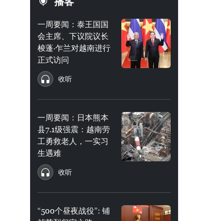
播客
一周要闻：泰王国国
会主席、下议院议长
梭蓬·乍兰对越南进行
正式访问
收听
一周要闻：日本熊本
县7.1级强震：越南劳
工勇救老人，一实习
生遇难
收听
“500个昼夜战役”: 铺