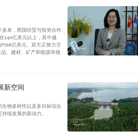
年多来，两国经贸与投资合作
持在140亿美元以上，其中越
年的约68亿美元。双方正努力尽
食品、建材、矿产和能源等领
展新空间
的生物多样性以及多目标综合
可持续发展的新动力。