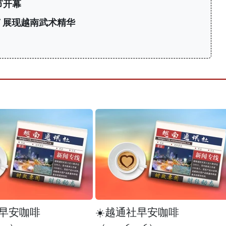
节开幕
 展现越南武术精华
力
社早安咖啡
☀️越通社早安咖啡