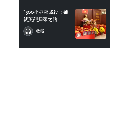
“500个昼夜战役”: 铺
就英烈归家之路
收听