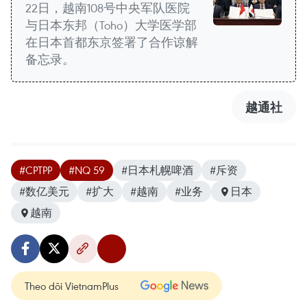
22日，越南108号中央军队医院
与日本东邦（Toho）大学医学部
在日本首都东京签署了合作谅解
备忘录。
越通社
#CPTPP
#NQ 59
#日本札幌啤酒
#斥资
#数亿美元
#扩大
#越南
#业务
日本
越南
Theo dõi VietnamPlus