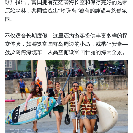
球》指出，富国拥有茫茫碧海长空和保存完好的热带
原始森林，共同营造出“珍珠岛”独有的静谧与悠然氛
围。
不仅适合长期度假，这里还为游客提供丰富多样的探
索体验，如游览富国群岛周边的小岛，或乘坐安泰—
菠萝岛跨海缆车，从高空俯瞰富国壮丽的海天全景。