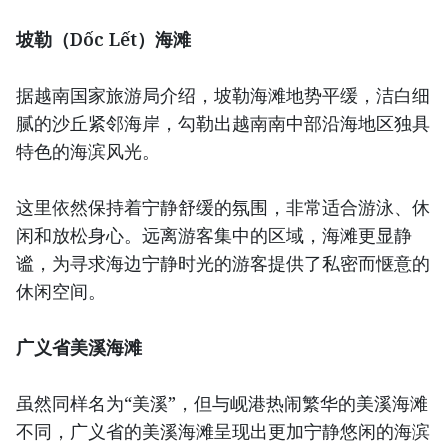
坡勒（Dốc Lết）海滩
据越南国家旅游局介绍，坡勒海滩地势平缓，洁白细
腻的沙丘紧邻海岸，勾勒出越南南中部沿海地区独具
特色的海滨风光。
这里依然保持着宁静舒缓的氛围，非常适合游泳、休
闲和放松身心。远离游客集中的区域，海滩更显静
谧，为寻求海边宁静时光的游客提供了私密而惬意的
休闲空间。
广义省美溪海滩
虽然同样名为“美溪”，但与岘港热闹繁华的美溪海滩
不同，广义省的美溪海滩呈现出更加宁静悠闲的海滨