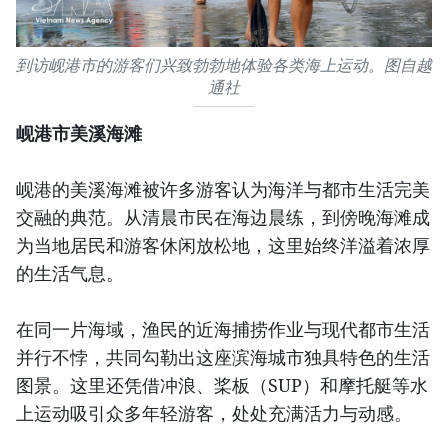
到访岘港市的游客们兴致勃勃地体验各类海上运动。图自越
通社
岘港市美溪海滩
岘港的美溪海滩被许多游客认为海洋与都市生活完美
交融的典范。从清晨市民在海边晨练，到傍晚海滩成
为当地居民和游客休闲放松地，这里始终洋溢着浓厚
的生活气息。
在同一片海域，渔民的近海捕捞作业与现代都市生活
并行不悖，共同勾勒出这座滨海城市独具特色的生活
图景。这里还凭借冲浪、桨板（SUP）和摩托艇等水
上运动吸引众多年轻游客，处处充满活力与动感。