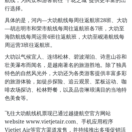
航线，为民众和游客前往“千花之城”提供更丰富的出
行选择。
具体的是，河内—大叻航线每周往返航班28班、大叻
—胡志明市和荣市航线每周往返航班各7班，大叻至
海防航线每周运营4班往返航班，大叻至岘港航线每
周运营3班往返航班。
大叻以气候宜人、连绵松林、碧波湖泊、诗意山谷和
壮美瀑布而闻名，是越南著名的旅游胜地。除了独具
特色的自然风光外，大叻还为各类游客提供丰富多彩
的旅游体验，如徒步探险、追云观景、桨板运动、咖
啡农场探访、松林野餐，以及品尝琳琅满目的当地特
色美食等。
飞往大叻航线机票现已通过越捷航空官方网站
website www.vietjetair.com、手机应用程序
Vietjet Air等官方渠道发售，并持续推出多项促销活