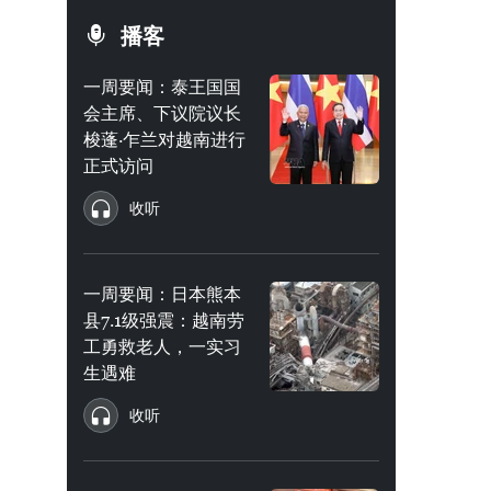
播客
一周要闻：泰王国国
会主席、下议院议长
梭蓬·乍兰对越南进行
正式访问
收听
一周要闻：日本熊本
县7.1级强震：越南劳
工勇救老人，一实习
生遇难
收听