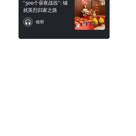
“500个昼夜战役”: 铺
就英烈归家之路
收听