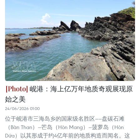
岘港：海上亿万年地质奇观展现原
始之美
24/06/2026 01:00
位于岘港市三海岛乡的国家级名胜区——盘碳石滩
（Bàn Than）—芒岛（Hòn Mang）—菠萝岛（Hòn
Dứa）以其形成于约4亿年前的地质构造而闻名。这