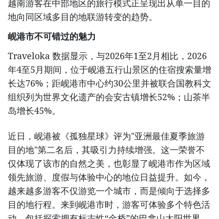
越南游客在中部地区的旅行模式正呈现出从单一目的
地向同区域多目的地联游转变的趋势。
岘港市不可错过的魅力
Traveloka 数据显示，与2026年1至2月相比，2026
年4至5月期间，位于岘港五行山景区的住宿搜索量增
长达76%；距岘港市中心约30公里并被联合国教科文
组织列为世界文化遗产的会安古镇增长52%；山茶半
岛增长45%。
近日，岘港被《孤独星球》评为"亚洲最佳夏季旅游
目的地"第二名后，其吸引力持续增强。这一荣誉不
仅体现了该市的自然之美，也彰显了岘港市作为区域
领先旅游、度假与体验中心的地位日益提升。如今，
越来越多游客不仅游览一个城市，而是倾向于选择多
目的地行程。来到岘港市时，游客可体验多个特色活
动，包括探索拥有标志性“金桥”的巴拿山太阳世界、