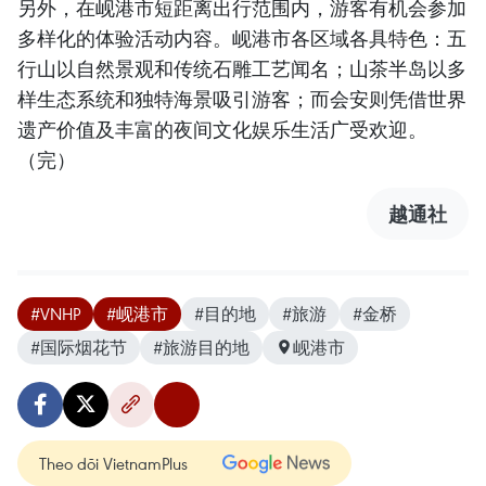
另外，在岘港市短距离出行范围内，游客有机会参加
多样化的体验活动内容。岘港市各区域各具特色：五
行山以自然景观和传统石雕工艺闻名；山茶半岛以多
样生态系统和独特海景吸引游客；而会安则凭借世界
遗产价值及丰富的夜间文化娱乐生活广受欢迎。
（完）
越通社
#VNHP
#岘港市
#目的地
#旅游
#金桥
#国际烟花节
#旅游目的地
岘港市
Theo dõi VietnamPlus