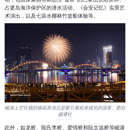
占婆岛海洋保护区的潜水活动、《会安记忆》实景艺
术演出，以及七亩水椰林竹篮船体验等。
岘港上空壮观的烟花表演总是吸引着前来观光的游客。图自
越通社
此外，如龙桥、陈氏李桥、爱情桥和阮文追桥等岘港