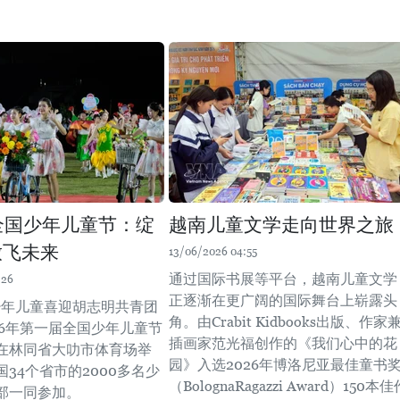
年全国少年儿童节：绽
越南儿童文学走向世界之旅
放飞未来
13/06/2026 04:55
通过国际书展等平台，越南儿童文学
:26
正逐渐在更广阔的国际舞台上崭露头
少年儿童喜迎胡志明共青团
角。由Crabit Kidbooks出版、作家
26年第一届全国少年儿童节
插画家范光福创作的《我们心中的花
在林同省大叻市体育场举
园》入选2026年博洛尼亚最佳童书
34个省市的2000多名少
（BolognaRagazzi Award）150本佳
部一同参加。