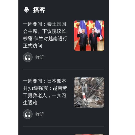
播客
一周要闻：泰王国国
会主席、下议院议长
梭蓬·乍兰对越南进行
正式访问
收听
一周要闻：日本熊本
县7.1级强震：越南劳
工勇救老人，一实习
生遇难
收听