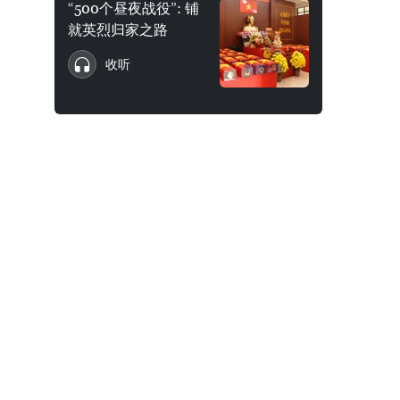
“500个昼夜战役”: 铺
就英烈归家之路
收听