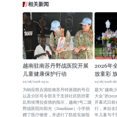
相关新闻
越南驻南苏丹野战医院开展
2026
儿童健康保护行动
放童彩 
22/06/2026 03:11
21/06/2026 06
为响应联合国驻南苏丹特派团的号召
题为“越南
以及分区司令部关于支持社区防控霍
大会”的20
乱和埃博拉疫情的指示，越南7号二级
开幕式日前
野战医院向阳光（Sunshine）小学捐
行，来自全国
赠了医疗物资，并进行了防疫实操指
年儿童与干