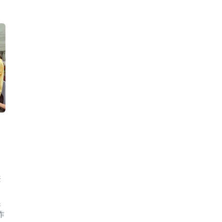
兼
奖
作