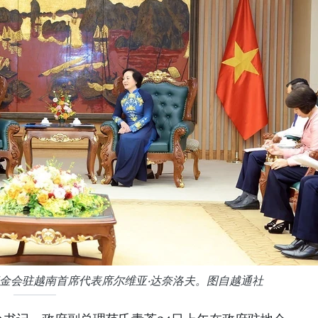
金会驻越南首席代表席尔维亚·达奈洛夫。图自越通社