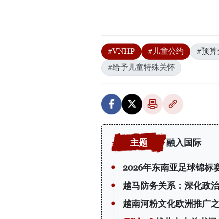
#VNHP
#儿童公约
#预算
#给予儿童特殊关怀
融入国际
2026年东南亚足球锦
越马防务关系：深化政
越南河粉文化欧洲推广