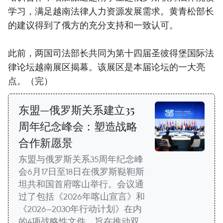
学习，满足越南法律人力资源发展需求。黄青松部长
的建议得到了俄方的充分支持和一致认可。
此前，两国司法部长共同为第十四届圣彼得堡国际法
律论坛越南展区揭幕。该展区是本届论坛的一大亮
点。（完）
东盟—俄罗斯关系建立35
周年纪念峰会：塑造战略
合作新愿景
东盟与俄罗斯关系35周年纪念峰
会6月17日至18日在俄罗斯鞑靼斯
坦共和国首府喀山举行。会议通
过了包括《2026年喀山宣言》和
《2026—2030年行动计划》在内
的4项战略性文件，旨在推动双