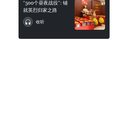
“500个昼夜战役”: 铺
就英烈归家之路
收听