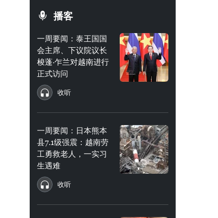
播客
一周要闻：泰王国国
会主席、下议院议长
梭蓬·乍兰对越南进行
正式访问
收听
一周要闻：日本熊本
县7.1级强震：越南劳
工勇救老人，一实习
生遇难
收听