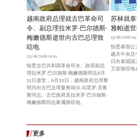
越南政府总理就古巴革命司
苏林就泰
令、副总理拉米罗·巴尔德斯·
雅帕逝世
梅嫩德斯逝世向古巴总理致
15/06/2026 04
唁电
惊悉泰国公
越共中央总
23/06/2026 01:41
日向泰国国
惊悉古巴共和国革命司令、政府副总
王室致唁电
理拉米罗·巴尔德斯·梅嫩德斯同志6月
21日逝世，6月22日，越南政府总理黎
明兴向古巴总理曼努埃尔·马雷罗·克鲁
斯同志、古巴政府及拉米罗·巴尔德斯·
梅嫩德斯同志家属致唁电。
更多