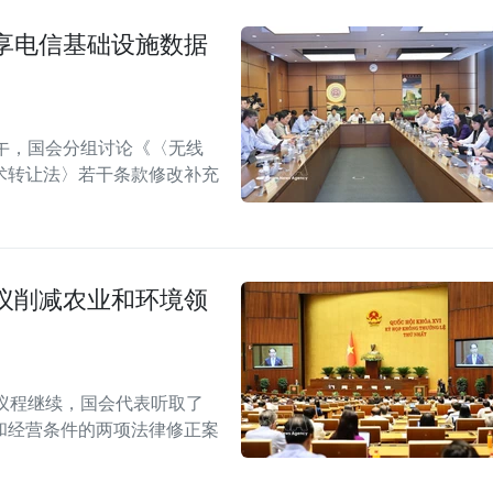
享电信基础设施数据
午，国会分组讨论《〈无线
术转让法〉若干条款修改补充
议削减农业和环境领
议程继续，国会代表听取了
和经营条件的两项法律修正案