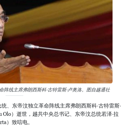
命阵线主席弗朗西斯科·古特雷斯·卢奥洛。图自越通社
统、东帝汶独立革命阵线主席弗朗西斯科·古特雷斯·
rres Lu Olo）逝世，越共中央总书记、东帝汶总统若泽·拉
orta）致唁电。