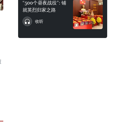
“500个昼夜战役”: 铺
就英烈归家之路
收听
逝