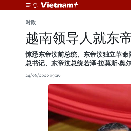
时政
越南领导人就东
惊悉东帝汶前总统、东帝汶独立革命阵线主席
总书记、东帝汶总统若泽·拉莫斯·奥尔塔（J
24/06/2026 09:26