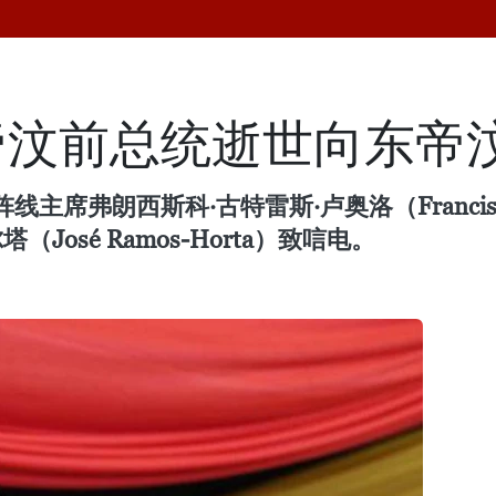
帝汶前总统逝世向东帝
弗朗西斯科·古特雷斯·卢奥洛（Francisco Gu
osé Ramos-Horta）致唁电。