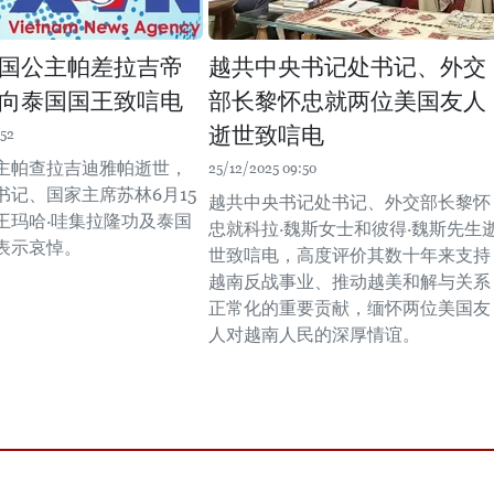
国公主帕差拉吉帝
越共中央书记处书记、外交
向泰国国王致唁电
部长黎怀忠就两位美国友人
逝世致唁电
:52
主帕查拉吉迪雅帕逝世，
25/12/2025 09:50
书记、国家主席苏林6月15
越共中央书记处书记、外交部长黎怀
王玛哈·哇集拉隆功及泰国
忠就科拉·魏斯女士和彼得·魏斯先生
表示哀悼。
世致唁电，高度评价其数十年来支持
越南反战事业、推动越美和解与关系
正常化的重要贡献，缅怀两位美国友
人对越南人民的深厚情谊。