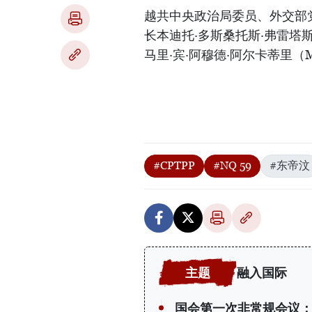
越共中央政治局委员、外交部
长本迪托·多斯桑托斯·弗雷塔斯（Ben
马里·宾·阿穆德·阿尔卡蒂里（Mari
#CPTPP
#NQ 59
#东帝汶
融入国际
国会第一次非常规会议：公