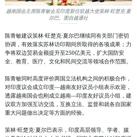
越南国会主席陈青敏会见印度新任驻越大使策林·旺楚克·夏
尔巴。图自越通社
陈青敏建议策林·旺楚克·夏尔巴继续同有关部门密切
协调，有效落实苏林访印期间所取得的各项成果；力
争将双边贸易金额提升至250亿美元，扩大国防安
全、教育、医疗、文化和民间交流等领域合作范围。
陈青敏同时高度评价两国立法机构之间的积极合作，
对印度议会成立印度—越南友好议员小组表示欢迎，
透露越南国会也刚成立越南—印度友好议员小组，建
议双方加强互访交流，互换立法、监督和就各自国家
重大问题做出决定等方面的经验。
策林·旺楚克·夏尔巴表示，印度高层领导、学者、媒