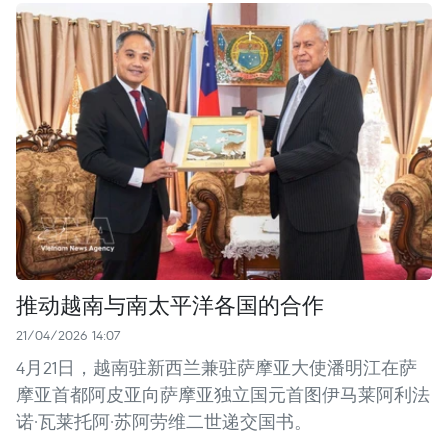
推动越南与南太平洋各国的合作
21/04/2026 14:07
4月21日，越南驻新西兰兼驻萨摩亚大使潘明江在萨
摩亚首都阿皮亚向萨摩亚独立国元首图伊马莱阿利法
诺·瓦莱托阿·苏阿劳维二世递交国书。