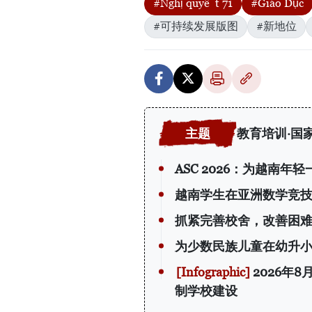
#Nghị quyết 71
#Giáo Dục
#可持续发展版图
#新地位
教育培训·国
ASC 2026：为越南年
越南学生在亚洲数学竞
抓紧完善校舍，改善困
为少数民族儿童在幼升
2026年
制学校建设