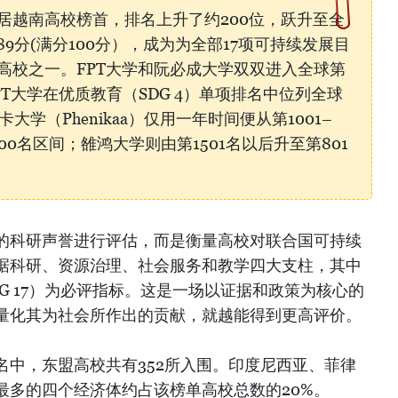
居越南高校榜首，排名上升了约200位，跃升至全
得89分(满分100分），成为为全部17项可持续发展目
高校之一。FPT大学和阮必成大学双双进入全球第
FPT大学在优质教育（SDG 4）单项排名中位列全球
大学（Phenikaa）仅用一年时间便从第1001–
600名区间；雒鸿大学则由第1501名以后升至第801
的科研声誉进行评估，而是衡量高校对联合国可持续
据科研、资源治理、社会服务和教学四大支柱，其中
G 17）为必评指标。这是一场以证据和政策为核心的
量化其为社会所作出的贡献，就越能得到更高评价。
名中，东盟高校共有352所入围。印度尼西亚、菲律
最多的四个经济体约占该榜单高校总数的20%。