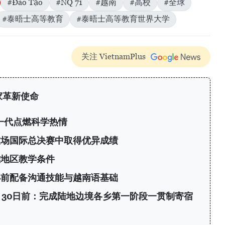
#Đào Tạo
#NQ 71
#越南
#高校
#全球
#泰晤士高等教育
#泰晤士高等教育世界大学
关注 VietnamPlus
家革新使命
轻一代点燃科学热情
技场国际总决赛中取得优异成绩
难地区教学条件
小前配备沟通技能与越南语基础
8月30日前：完成陆地边境各乡第一阶段一贯制寄宿