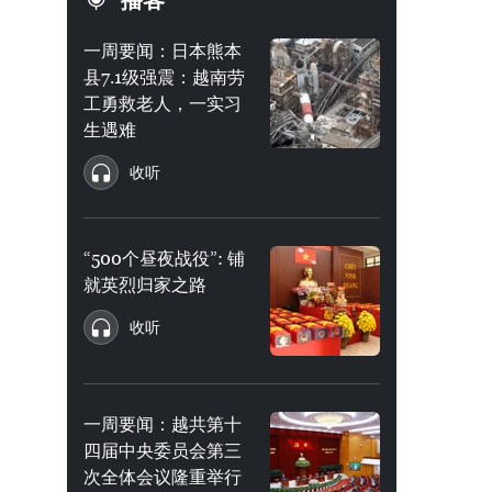
播客
一周要闻：日本熊本
县7.1级强震：越南劳
工勇救老人，一实习
生遇难
收听
“500个昼夜战役”: 铺
就英烈归家之路
收听
一周要闻：越共第十
四届中央委员会第三
次全体会议隆重举行