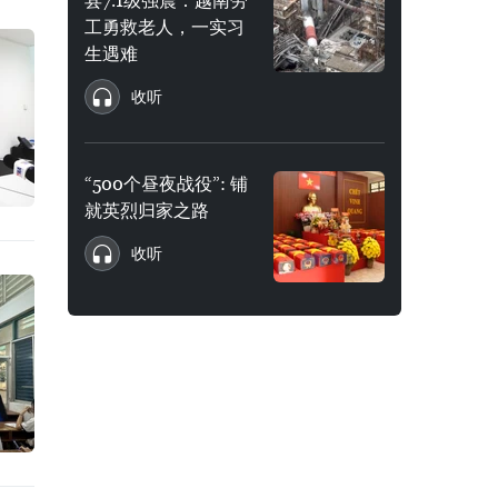
县7.1级强震：越南劳
工勇救老人，一实习
生遇难
收听
“500个昼夜战役”: 铺
就英烈归家之路
收听