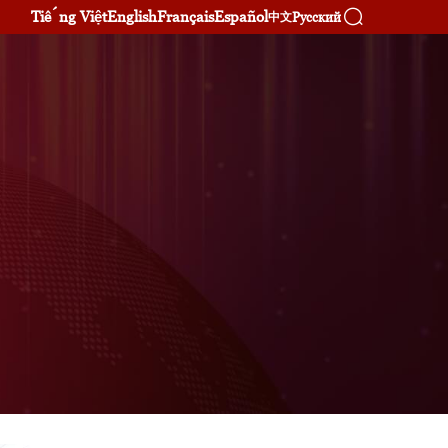
Tiếng Việt
English
Français
Español
Русский
中文