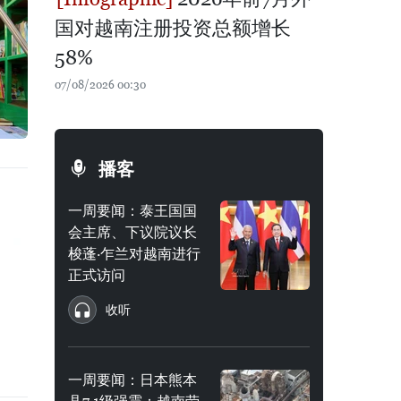
国对越南注册投资总额增长
58%
07/08/2026 00:30
播客
一周要闻：泰王国国
会主席、下议院议长
梭蓬·乍兰对越南进行
正式访问
收听
一周要闻：日本熊本