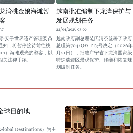
龙湾桃金娘海滩暂
越南批准编制下龙湾保护与
客
发展规划任务
37
22/04/2026 03:06
湾-安子世界遗产管理委员
越南政府副总理范氏清茶签署了政府
通知，将暂停接待前往桃
总理第704/QĐ-TTg号决定（2026年
 Sim）海滩观光的游客，以
月21日），批准广宁省下龙湾国家级
相关法律手续。
特殊遗迹区景观保护、修缮和恢复规
划编制任务。
全球目的地
obal Destinations）为主