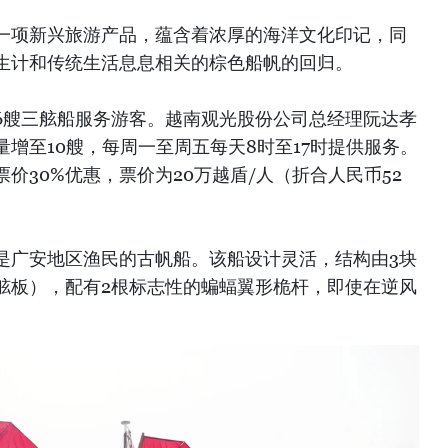
一项新兴旅游产品，蕴含着浓厚的海洋文化印记，同
生计和传统生活息息相关的棕色船帆的回归。
6艘三舷船服务游客。越南观光股份公司总经理阮达孝
增至10艘，每周一至周五每天8时至17时提供服务。
价30%优惠，票价为20万越盾/人（折合人民币52
是广安地区渔民的古帆船。该船设计灵活，结构由3块
块舷板），配有2根标志性的蝙蝠翼形桅杆，即使在逆风