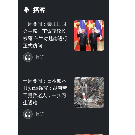
播客
一周要闻：泰王国国
会主席、下议院议长
梭蓬·乍兰对越南进行
正式访问
收听
一周要闻：日本熊本
县7.1级强震：越南劳
工勇救老人，一实习
生遇难
收听