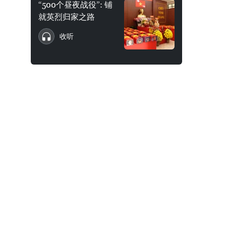
“500个昼夜战役”: 铺
就英烈归家之路
收听