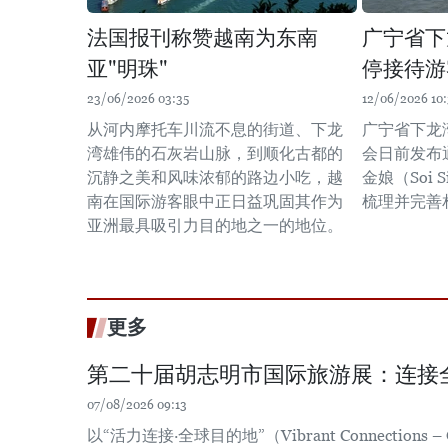
法国报刊称赞越南为东南
广宁省下
亚"明珠"
停接待游
23/06/2026 03:35
12/06/2026 10:
从河内摩托车川流不息的街道、下龙
广宁省下龙
湾雄伟的石灰岩山脉，到顺化古都的
会日前发布
沉静之美和风味浓郁的路边小吃，越
金娘（Soi
南在国际游客眼中正日益巩固其作为
梳理并完善
亚洲最具吸引力目的地之一的地位。
更多
第二十届胡志明市国际旅游展：连接
07/08/2026 09:13
以“活力连接·全球目的地”（Vibrant Connections – Gl