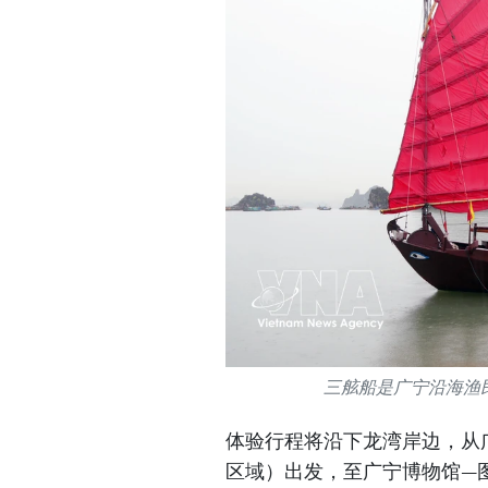
三舷船是广宁沿海渔
体验行程将沿下龙湾岸边，从
区域）出发，至广宁博物馆—