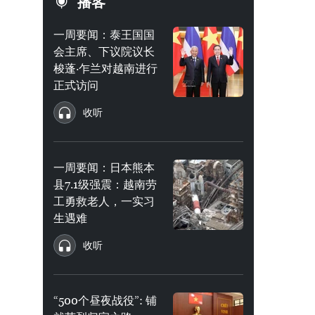
播客
一周要闻：泰王国国
会主席、下议院议长
梭蓬·乍兰对越南进行
正式访问
收听
一周要闻：日本熊本
县7.1级强震：越南劳
工勇救老人，一实习
生遇难
收听
“500个昼夜战役”: 铺