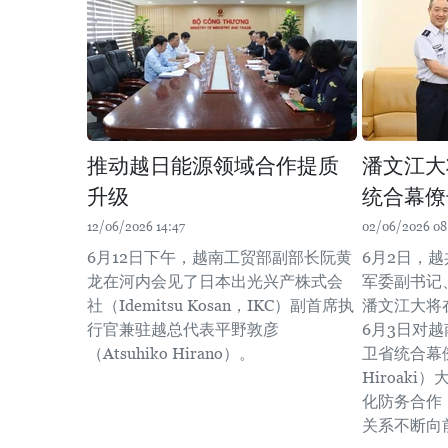
推动越日能源领域合作提质
潘文江大
升级
统合幕僚
12/06/2026 14:47
02/06/2026 08
6月12日下午，越南工贸部副部长阮黄
6月2日，
龙在河内会见了日本出光兴产株式会
军委副书记
社（Idemitsu Kosan，IKC）副首席执
潘文江大将
行官兼驻越总代表平野敦彦
6月3日对
（Atsuhiko Hirano）。
卫省统合幕僚
Hiroak
化防务合作
关系不断向