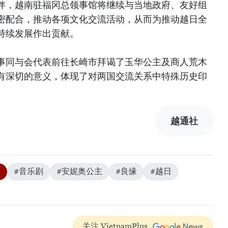
伴，越南驻福冈总领事馆将继续与当地政府、友好组
密配合，推动各项文化交流活动，从而为推动越日全
持续发展作出贡献。
事同与会代表前往长崎市拜谒了玉华公主及商人荒木
有深切的意义，体现了对两国交流关系中特殊历史印
越通社
0
#音乐剧
#安妮奥公主
#良缘
#越日
关注 VietnamPlus