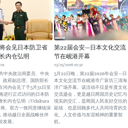
将会见日本防卫省
第22届会安—日本文化交流
长内仓弘明
节在岘港开幕
:01
23/05/2026 02:52
越共中央政治局委员、中央
5月22日晚，第22届2026年会安—日
、政府副总理、国防部长
本文化交流节在岘港市广富坊三清海
在河内会见了于5月31日至
洋广场开幕。该活动不仅是年度文化
越南进行正式访问的日本防
交流盛会，更是越日两国历史记忆与
长内仓弘明（Uchikura
现实的交汇，是两国人民友好交往的
i）大将。双方一致同意继续深
延续，也是回顾多代人共同培育的文
，推动越日全面战略伙伴
化、人文价值与友谊精神的重要契
前发展。
机。