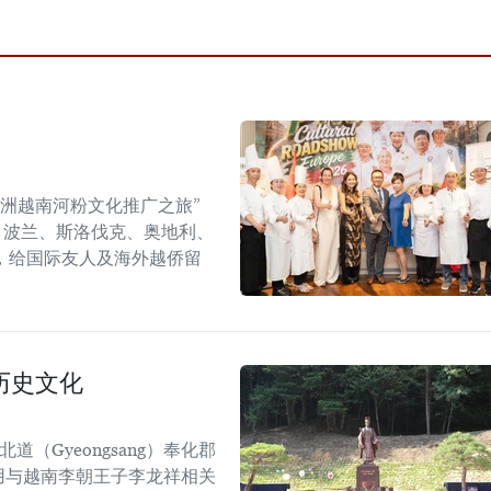
年欧洲越南河粉文化推广之旅”
6）在捷克、波兰、斯洛伐克、奥地利、
，给国际友人及海外越侨留
历史文化
道（Gyeongsang）奉化郡
），利用与越南李朝王子李龙祥相关