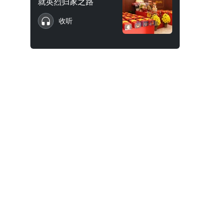
就英烈归家之路
收听