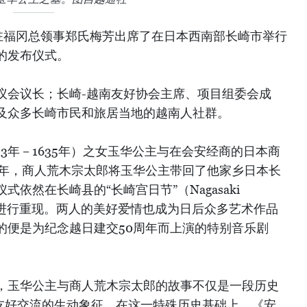
驻福冈总领事郑氏梅芳出席了在日本西南部长崎市举行
的发布仪式。
议会议长；长崎-越南友好协会主席、项目组委会成
及众多长崎市民和旅居当地的越南人社群。
13年－1635年）之女玉华公主与在会安经商的日本商
0年，商人荒木宗太郎将玉华公主带回了他家乡日本长
依然在长崎县的“长崎宫日节”（Nagasaki
”场景进行重现。两人的美好爱情也成为日后众多艺术作品
的便是为纪念越日建交50周年而上演的特别音乐剧
，玉华公主与商人荒木宗太郎的故事不仅是一段历史
年友好交流的生动象征。在这一特殊历史基础上，《安