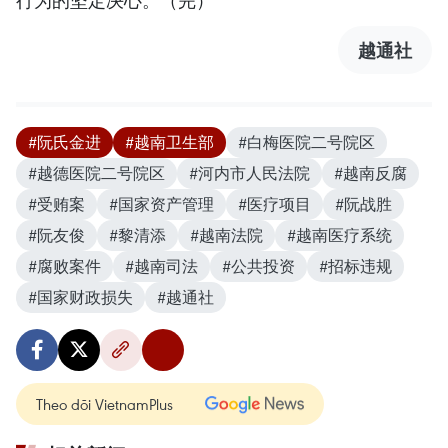
行为的坚定决心。（完）
越通社
#阮氏金进
#越南卫生部
#白梅医院二号院区
#越德医院二号院区
#河内市人民法院
#越南反腐
#受贿案
#国家资产管理
#医疗项目
#阮战胜
#阮友俊
#黎清添
#越南法院
#越南医疗系统
#腐败案件
#越南司法
#公共投资
#招标违规
#国家财政损失
#越通社
Theo dõi VietnamPlus