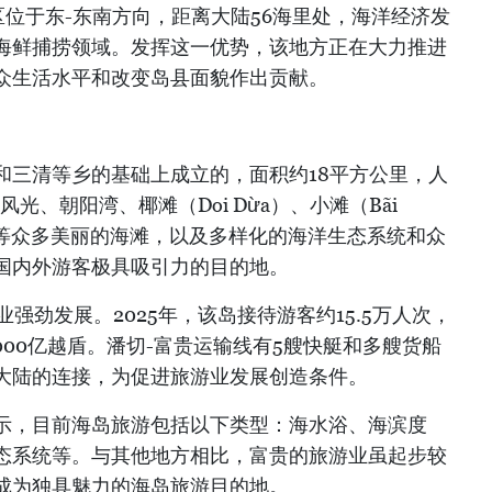
位于东-东南方向，距离大陆56海里处，海洋经济发
海鲜捕捞领域。发挥这一优势，该地方正在大力推进
众生活水平和改变岛县面貌作出贡献。
和三清等乡的基础上成立的，面积约18平方公里，人
风光、朝阳湾、椰滩（Doi Dừa）、小滩（Bãi
ng）等众多美丽的海滩，以及多样化的海洋生态系统和众
国内外游客极具吸引力的目的地。
强劲发展。2025年，该岛接待游客约15.5万人次，
000亿越盾。潘切-富贵运输线有5艘快艇和多艘货船
大陆的连接，为促进旅游业发展创造条件。
示，目前海岛旅游包括以下类型：海水浴、海滨度
态系统等。与其他地方相比，富贵的旅游业虽起步较
成为独具魅力的海岛旅游目的地。