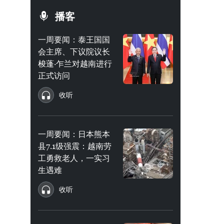
播客
一周要闻：泰王国国
会主席、下议院议长
梭蓬·乍兰对越南进行
正式访问
收听
一周要闻：日本熊本
县7.1级强震：越南劳
工勇救老人，一实习
生遇难
收听