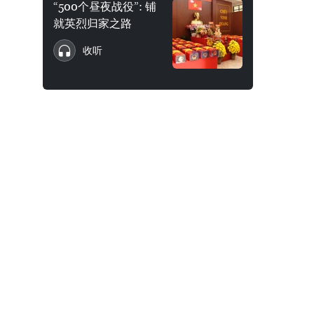
“500个昼夜战役”: 铺
就英烈归家之路
收听