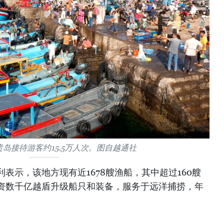
富贵岛接待游客约15.5万人次。图自越通社
表示，该地方现有近1678艘渔船，其中超过160艘
资数千亿越盾升级船只和装备，服务于远洋捕捞，年