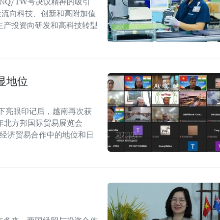
NQ/TW号决议精神的吸引
金流向科技、创新和高附加值
生产投资向研发和高科技转型
显地位
留下亮眼印记后，越南再次获
6年北方邦国际贸易展览会
越印经济贸易合作中的地位和日