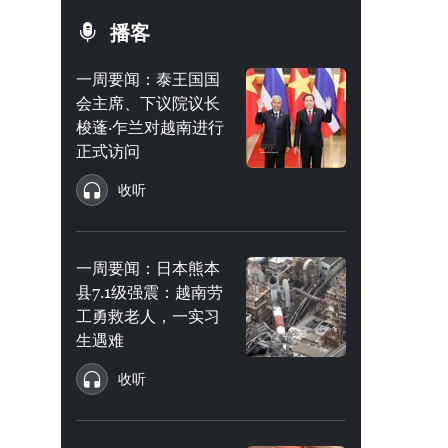
播客
一周要闻：泰王国国
会主席、下议院议长
梭蓬·乍兰对越南进行
正式访问
收听
一周要闻：日本熊本
县7.1级强震：越南劳
工勇救老人，一实习
生遇难
收听