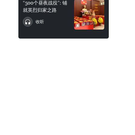
“500个昼夜战役”: 铺
就英烈归家之路
收听