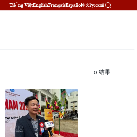
Tiếng Việt
English
Français
Español
Русский
中文
0
结果