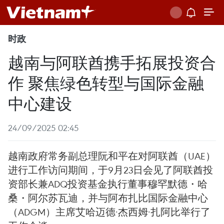
时政
越南与阿联酋携手拓展投资合
作 聚焦绿色转型与国际金融
中心建设
24/09/2025 02:45
越南政府常务副总理阮和平在对阿联酋（UAE）
进行工作访问期间，于9月23日会见了阿联酋投
资部长兼ADQ投资基金执行董事穆罕默德・哈
桑・阿尔苏瓦迪，并与阿布扎比国际金融中心
（ADGM）主席艾哈迈德·杰西姆·扎阿比举行了