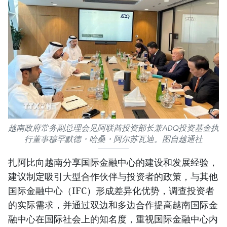
越南政府常务副总理会见阿联酋投资部长兼ADQ投资基金执
行董事穆罕默德・哈桑・阿尔苏瓦迪。图自越通社
扎阿比向越南分享国际金融中心的建设和发展经验，
建议制定吸引大型合作伙伴与投资者的政策，与其他
国际金融中心（IFC）形成差异化优势，调查投资者
的实际需求，并通过双边和多边合作提高越南国际金
融中心在国际社会上的知名度，重视国际金融中心内