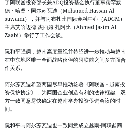
了阿联酋投资部长兼ADQ投资基金执行董事穆罕默
德・哈桑・阿尔苏瓦迪（Mohamed Hassan Al
suwaidi），并与阿布扎比国际金融中心（ADGM）
主席艾哈迈德·杰西姆·扎阿比（Ahmed Jasim Al
Zaabi）举行了工作会谈。
阮和平强调，越南高度重视并希望进一步推动与越南
在中东地区唯一全面战略伙伴的阿联酋之间多方面合
作关系。
阿尔苏瓦迪希望两国尽早推动签署《阿联酋 - 越南投
资保护协定》，为两国企业创造有利的法律框架。双
方一致同意尽快确定在越南举办投资促进会议的时
间。
阮和平与阿尔苏瓦迪也一致同意成立越南-阿联酋商