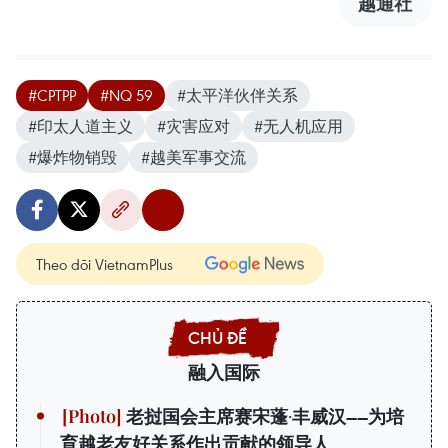
越通社
#CPTPP
#NQ 59
#太平洋伙伴关系
#印太人道主义
#灾害应对
#无人机应用
#爆炸物销毁
#越美军事交流
Theo dõi VietnamPlus
融入国际
老挝国会主席赛宋蓬·丰威汉——为培
育越老友好关系作出贡献的领导人