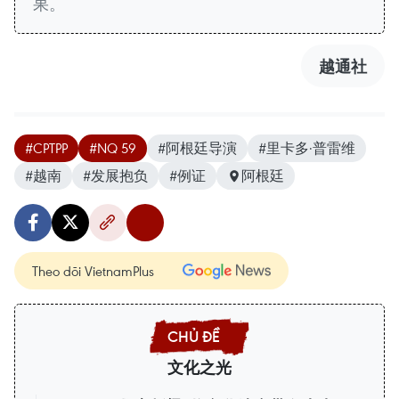
果。
越通社
#CPTPP
#NQ 59
#阿根廷导演
#里卡多·普雷维
#越南
#发展抱负
#例证
阿根廷
Theo dõi VietnamPlus
文化之光