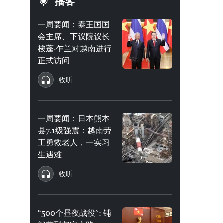
播客
一周要闻：泰王国国
会主席、下议院议长
梭蓬·乍兰对越南进行
正式访问
收听
一周要闻：日本熊本
县7.1级强震：越南劳
工勇救老人，一实习
生遇难
收听
“500个昼夜战役”: 铺