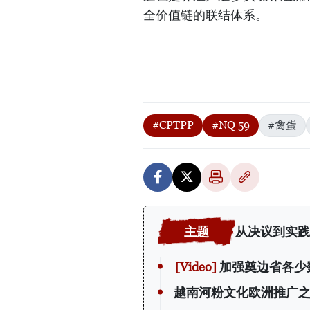
全价值链的联结体系。
#CPTPP
#NQ 59
#禽蛋
从决议到实践
加强奠边省各少
越南河粉文化欧洲推广