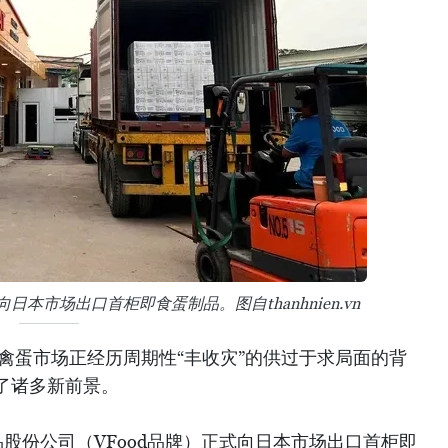
日本市场出口首柜即食蛋制品。图自thanhnien.vn
内禽蛋市场正经历周期性“丰收灾”的供过于求局面的背
了诸多新前景。
品股份公司（VFood品牌）正式向日本市场出口首柜即