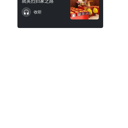
就英烈归家之路
收听