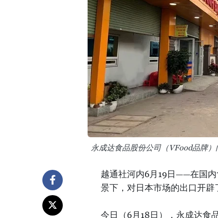
永成达食品股份公司（VFood品牌）向
越通社河内6月19日——在国
景下，对日本市场的出口开辟
今日（6月18日），永成达食