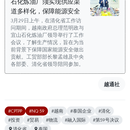
石化炼油厂须实现供应渠
道多样化，保障能源安全
3月29日上午，在清化省工作访
问期间，越南政府总理范明政与
宜山石化炼油厂领导举行了工作
会议，了解生产情况，旨在为当
前背景下保障国家能源安全做出
贡献。工贸部部长黎孟雄及中央
各部委、清化省领导陪同参加。
越通社
#CPTPP
#NQ 59
#越南
#泰国企业
#清化
#投资
#贸易
#物流
#融入国际
#第59号决议
清化省
泰国