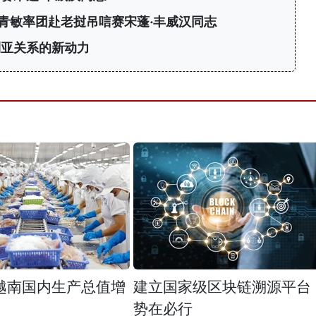
青敏率团赴老挝吊唁赛宋蓬·丰威汉同志
利亚关系的新动力
越南国内生产总值增
建立国家级区块链溯源平台
势在必行