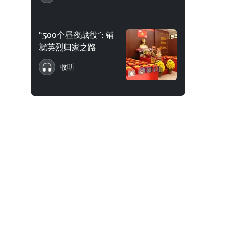
“500个昼夜战役”: 铺
就英烈归家之路
收听