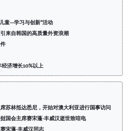
南儿童—学习与创新”活动
：吸引来自韩国的高质量外资浪潮
条件
年经济增长10%以上
主席苏林抵达悉尼，开始对澳大利亚进行国事访问
挝国会主席赛宋蓬·丰威汉逝世致唁电
赛宋蓬·丰威汉同志